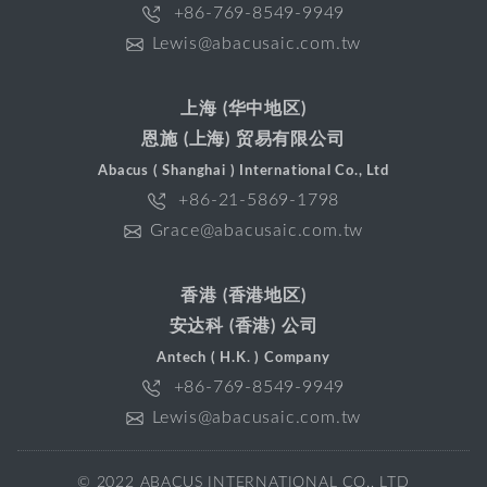
+86-769-8549-9949
Lewis@abacusaic.com.tw
上海 (华中地区)
恩施 (上海) 贸易有限公司
Abacus ( Shanghai ) International Co., Ltd
+86-21-5869-1798
Grace@abacusaic.com.tw
香港 (香港地区)
安达科 (香港) 公司
Antech ( H.K. ) Company
+86-769-8549-9949
Lewis@abacusaic.com.tw
© 2022 ABACUS INTERNATIONAL CO., LTD